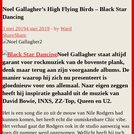
Noel Gallagher’s High Flying Birds – Black Star
Dancing
3 mei 2019
4 mei 2019
-
by
Ward
Share
Share
Noel Gallagher staat altijd
garant voor rockmuziek van de bovenste plank,
denk maar terug aan zijn voorgaande albums. De
manier waarop hij zich nu presenteert is
gloednieuw voor ons allemaal. Naar eigen zeggen
heeft hij inspiratie gehaald uit de muziek van
David Bowie, INXS, ZZ-Top, Queen en U2.
Het is een song die zo uit de mouw van Nile Rodgers had
kunnen komen, het heeft echt die onmiskenbare Chic vibe.
Het verhaal gaat dat Rodgers ook in de studio aanwezig was
toen dit nummer werd opgenomen. Wellicht heeft hij toch