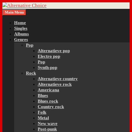
Skip
to
Main Menu
Beyond the mainstream noise
content
Alternative Choice
Home
Singles
Albums
Genres
Pop
Alternatieve pop
Electro pop
Pop
Synth-pop
Rock
Alternatieve country
Alternatieve rock
Americana
Blues
Blues rock
Country rock
Folk
Metal
New wave
Post-punk