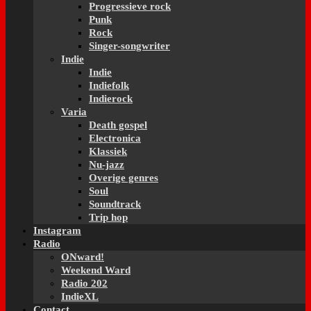
Progressieve rock
Punk
Rock
Singer-songwriter
Indie
Indie
Indiefolk
Indierock
Varia
Death gospel
Electronica
Klassiek
Nu-jazz
Overige genres
Soul
Soundtrack
Trip hop
Instagram
Radio
ONward!
Weekend Ward
Radio 202
IndieXL
Contact