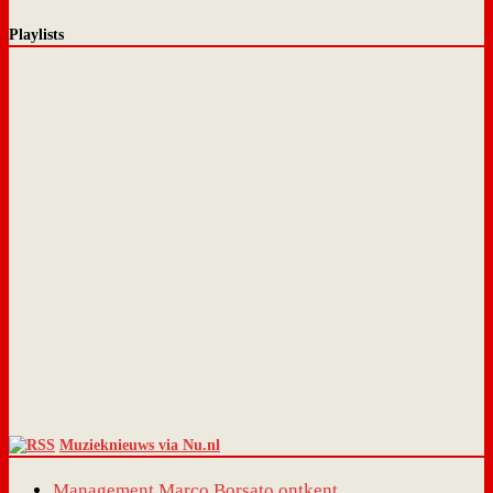
Playlists
Muzieknieuws via Nu.nl
Management Marco Borsato ontkent